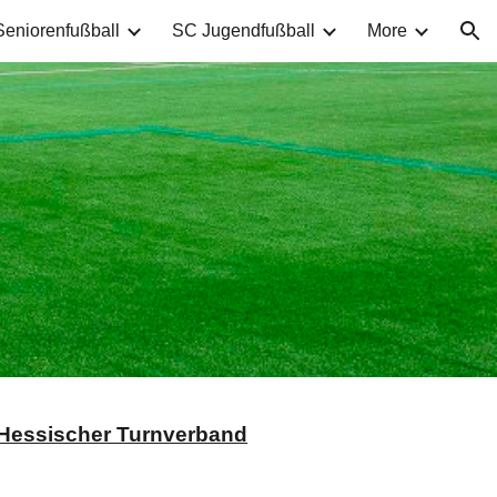
eniorenfußball
SC Jugendfußball
More
ion
Hessischer Turnverband