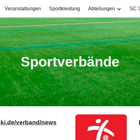
Veranstaltungen
Sportkleidung
Abteilungen
SC S
ip to main content
Skip to navigat
Sportverbände
ski.de/verband/news